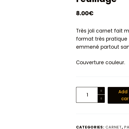
8.00
€
Très joli carnet fait 
format très pratique 
emmené partout san
Couverture couleur.
Petit
Add 
carnet
car
de
notes
Feuillage
quantity
CATEGORIES:
CARNET
,
PA