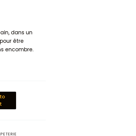
main, dans un
pour être
s encombre.
to
t
PETERIE