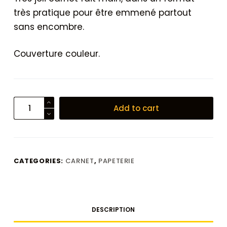
très pratique pour être emmené partout
sans encombre.
Couverture couleur.
mini
Add to cart
carnet
de
notes
-
CATEGORIES:
CARNET
,
PAPETERIE
Carnet
de
bord
quantity
DESCRIPTION