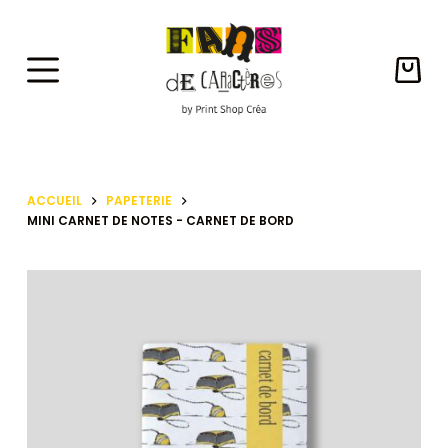
P
a
s
Panie
s
d’ach
e
r
a
ACCUEIL
PAPETERIE
u
MINI CARNET DE NOTES - CARNET DE BORD
c
o
n
t
e
n
u