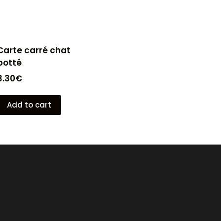
Carte carré chat
botté
3.30
€
Add to cart