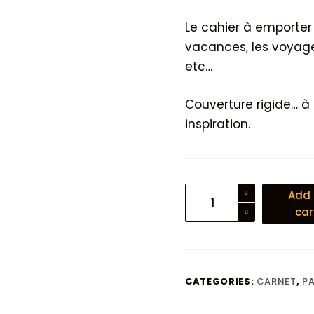
Le cahier à emporter 
vacances, les voyage
etc…
Couverture rigide… à
inspiration.
Carnet
Add 
de
car
voyage
Marino
quantity
CATEGORIES:
CARNET
,
PA