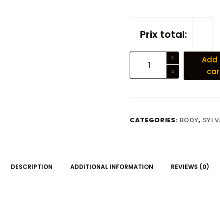
Prix total:
Body
Add 
Lutin
car
Joueur
de
Luth
quantity
CATEGORIES:
BODY
,
SYL
DESCRIPTION
ADDITIONAL INFORMATION
REVIEWS (0)