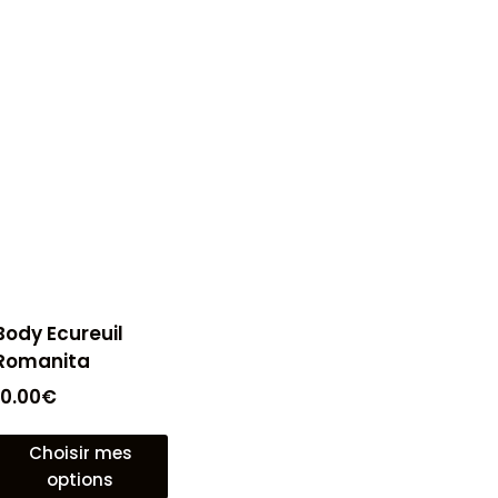
Body Ecureuil
Romanita
10.00
€
Choisir mes
options