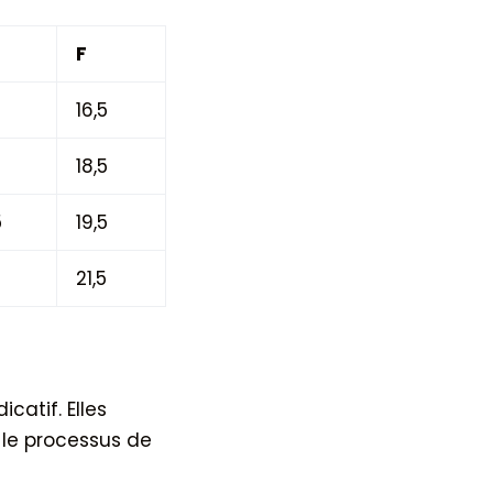
F
16,5
18,5
5
19,5
21,5
catif. Elles
 le processus de