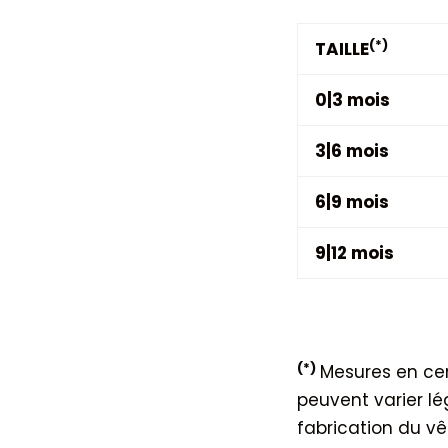
(*)
TAILLE
0|3 mois
3|6 mois
6|9 mois
9|12 mois
(*)
Mesures en cent
peuvent varier l
fabrication du v