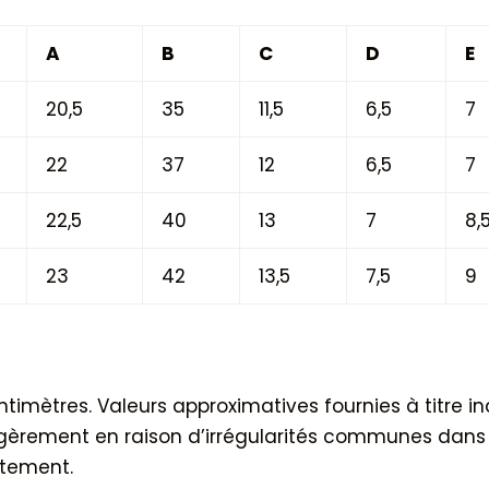
A
B
C
D
E
20,5
35
11,5
6,5
7
22
37
12
6,5
7
22,5
40
13
7
8,
23
42
13,5
7,5
9
imètres. Valeurs approximatives fournies à titre indi
égèrement en raison d’irrégularités communes dans
êtement.