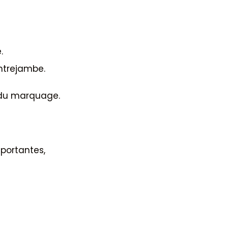
.
ntrejambe.
 du marquage.
portantes,