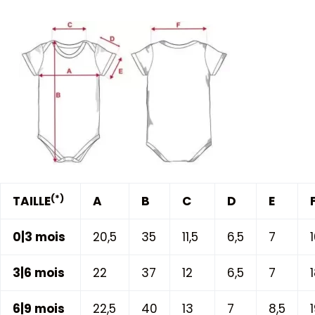
(*)
TAILLE
A
B
C
D
E
0|3 mois
20,5
35
11,5
6,5
7
3|6 mois
22
37
12
6,5
7
6|9 mois
22,5
40
13
7
8,5