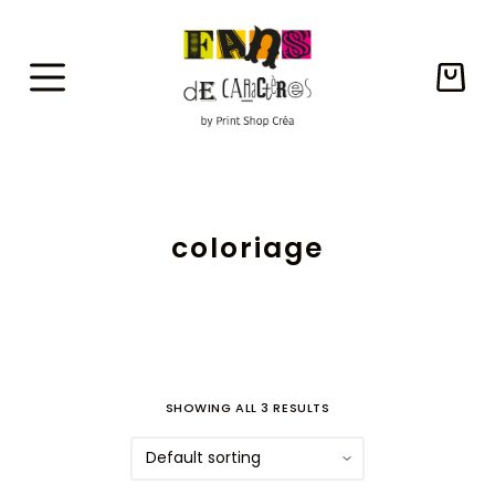
P
a
s
Panie
s
d’ach
e
r
a
coloriage
u
c
o
n
t
e
SHOWING ALL 3 RESULTS
n
u